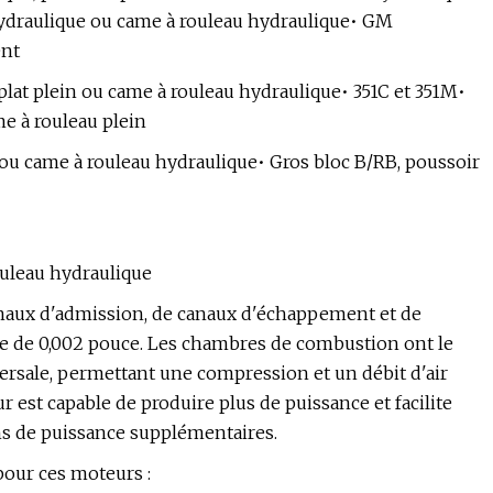
 hydraulique ou came à rouleau hydraulique• GM
ent
plat plein ou came à rouleau hydraulique• 351C et 351M•
me à rouleau plein
e ou came à rouleau hydraulique• Gros bloc B/RB, poussoir
ouleau hydraulique
naux d'admission, de canaux d'échappement et de
 de 0,002 pouce. Les chambres de combustion ont le
rsale, permettant une compression et un débit d'air
r est capable de produire plus de puissance et facilite
s de puissance supplémentaires.
pour ces moteurs :