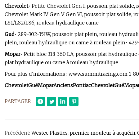
Chevrolet
• Petite Chevrolet Gen I, poussoir plat solide,
Chevrolet Mark IV, Gen V, Gen VI, poussoir plat solide, 
LS1/LS2/LS6, rouleau hydraulique came
Gué
• 289-302-351W, poussoir plat plein, rouleau hydraul
plein, rouleau hydraulique ou came à rouleau plein• 429
Mopar
• Petit bloc 318-360 LA, poussoir plat hydrauliqu
plat hydraulique ou came à rouleau hydraulique
Pour plus d'informations : www.summitracing.com 1-80
Chevrolet
Gué
Mopar
Anciens
Pontiac
Chevrolet
Gué
Mopa
PARTAGER
Précédent:
Westec Plastics, premier mouleur à acquérir