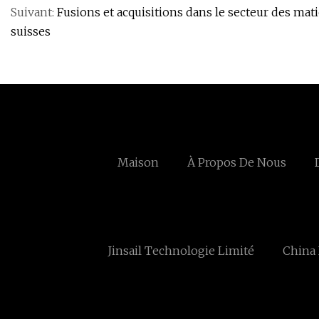
Suivant:
Fusions et acquisitions dans le secteur des mat
suisses
Maison
À Propos De Nous
Jinsail Technologie Limité
China 