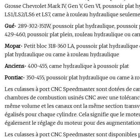
Grosse Chevrolet Mark IV, Gen V, Gen VI, poussoir plat
LS1/LS2/LS6 et LS7, came à rouleau hydraulique seulem
Gué
• 289-302-351W, poussoir plat hydraulique, poussoir 
429-460, poussoir plat plein, rouleau hydraulique ou ca
Mopar
• Petit bloc 318-360 LA, poussoir plat hydrauliqu
plat hydraulique ou came à rouleau hydraulique
Anciens
• 400-455, came hydraulique à poussoir plat
Pontiac
• 350-455, poussoir plat hydraulique ou came à r
Les culasses à port CNC Speedmaster sont dotées de ca
chambres de combustion usinés CNC avec une tolérance
même volume et les canaux ont la même section transve
égalisés pour chaque cylindre. Cela signifie que le moteu
également le réglage du moteur pour des augmentation
Les culasses à port CNC Speedmaster sont disponibles 