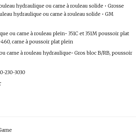
 rouleau hydraulique ou came à rouleau solide • Grosse
rouleau hydraulique ou came à rouleau solide • GM
ique ou came à rouleau plein• 351C et 351M poussoir plat
-460, came à poussoir plat plein
e ou came à rouleau hydraulique• Gros bloc B/RB, poussoir
0-230-3030
r
 Game