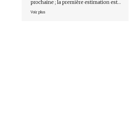
prochaine ; la première estimation est
de 10 $
Voir plus