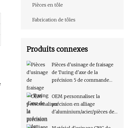
Pièces en tôle
Fabrication de tôles
Produits connexes
Pièces d'usinage de fraisage
de Turing d'axe de la
précision 5 de commande
e
numérique par ordinateur
d'acier inoxydable
OEM personnaliser la
précision en alliage
d'aluminium/acier/pièces de
machines en acier inoxydable
moulage sous