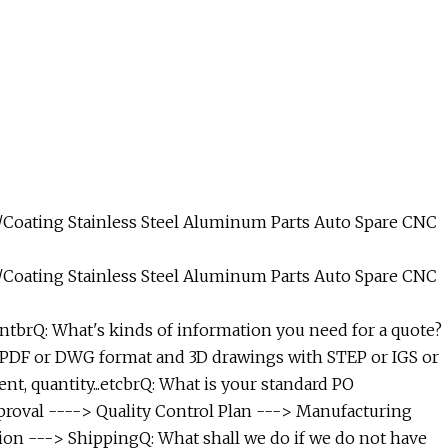
tbrQ: What's kinds of information you need for a quote?
h PDF or DWG format and 3D drawings with STEP or IGS or
nt, quantity...etcbrQ: What is your standard PO
proval ----> Quality Control Plan ---> Manufacturing
ion ---> ShippingQ: What shall we do if we do not have