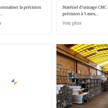
nnaliser la précision
Matériel d'usinage CNC
précision à 5 axes,
um/acier/pièces de
anodisation/revêtement
s
Voir plus
 en acier inoxydable
pièces en aluminium en 
sous pression/moulage
inoxydable, pièces d'us
 perdue/moulage à
de rechange automatiqu
sement/moulage de
 rechange d'usinage