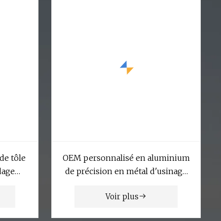
de tôle
OEM personnalisé en aluminium
dage
de précision en métal d'usinage
rvices
CNC/usinés/machine/machines
Voir plus
de pièces de rechange de fraisage
CNC/tour/tournage /moulage