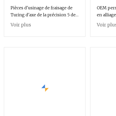
Pièces d'usinage de fraisage de
OEM perso
Turing d'axe de la précision 5 de
en alliage
commande numérique par
d'alumini
Voir plus
Voir plu
ordinateur d'acier inoxydable
machines
moulage 
à la cire
investis
pièces de
CNC