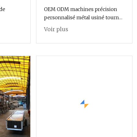
 de
OEM ODM machines précision
personnalisé métal usiné tourné
 de
anodisé tour fraisé tournant
Voir plus
acier
fraiseuse usinage mécanique CNC
inage CNC
pliage pièce d'usinage en
es
aluminium