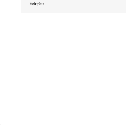
Voir plus
e
1
é