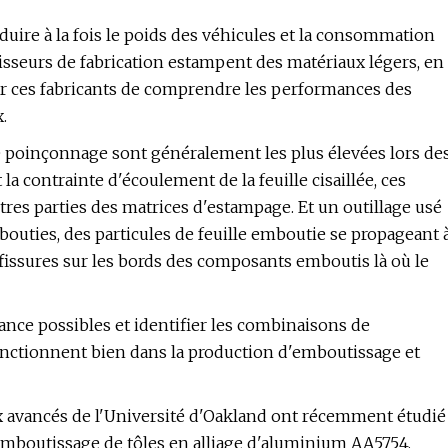
éduire à la fois le poids des véhicules et la consommation
isseurs de fabrication estampent des matériaux légers, en
pour ces fabricants de comprendre les performances des
.
de poinçonnage sont généralement les plus élevées lors de
 contrainte d'écoulement de la feuille cisaillée, ces
tres parties des matrices d'estampage. Et un outillage usé
outies, des particules de feuille emboutie se propageant 
 fissures sur les bords des composants emboutis là où le
nce possibles et identifier les combinaisons de
fonctionnent bien dans la production d'emboutissage et
x avancés de l'Université d'Oakland ont récemment étudié
emboutissage de tôles en alliage d'aluminium AA5754,