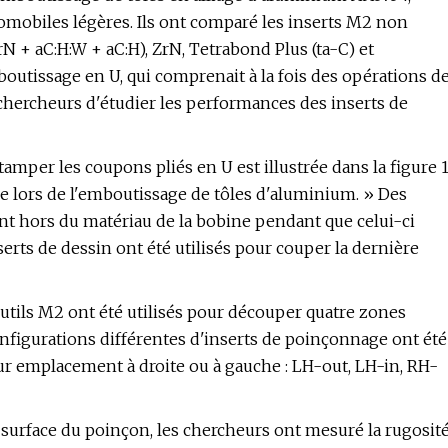
tomobiles légères. Ils ont comparé les inserts M2 non
N + aC:H:W + aC:H), ZrN, Tetrabond Plus (ta-C) et
mboutissage en U, qui comprenait à la fois des opérations d
 chercheurs d'étudier les performances des inserts de
tamper les coupons pliés en U est illustrée dans la figure 
ge lors de l'emboutissage de tôles d'aluminium. » Des
t hors du matériau de la bobine pendant que celui-ci
inserts de dessin ont été utilisés pour couper la dernière
outils M2 ont été utilisés pour découper quatre zones
onfigurations différentes d'inserts de poinçonnage ont été
 emplacement à droite ou à gauche : LH-out, LH-in, RH-
surface du poinçon, les chercheurs ont mesuré la rugosit