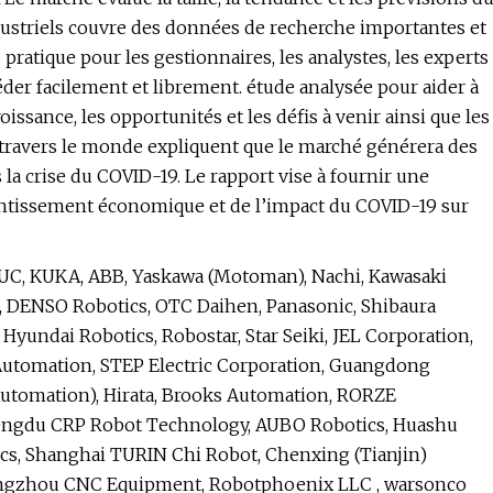
dustriels couvre des données de recherche importantes et
ratique pour les gestionnaires, les analystes, les experts
éder facilement et librement. étude analysée pour aider à
sance, les opportunités et les défis à venir ainsi que les
 à travers le monde expliquent que le marché générera des
la crise du COVID-19. Le rapport vise à fournir une
lentissement économique et de l’impact du COVID-19 sur
C, KUKA, ABB, Yaskawa (Motoman), Nachi, Kawasaki
, DENSO Robotics, OTC Daihen, Panasonic, Shibaura
Hyundai Robotics, Robostar, Star Seiki, JEL Corporation,
Automation, STEP Electric Corporation, Guangdong
utomation), Hirata, Brooks Automation, RORZE
 Chengdu CRP Robot Technology, AUBO Robotics, Huashu
tics, Shanghai TURIN Chi Robot, Chenxing (Tianjin)
angzhou CNC Equipment, Robotphoenix LLC , warsonco