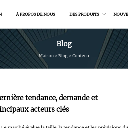
N
À PROPOS DE NOUS
DES PRODUITS
NOUVE
Blog
Maison
>
Blog
>
Contenu
Dernière tendance, demande et
incipaux acteurs clés
Le marché évalue la taille, la tendance et les prévisions d