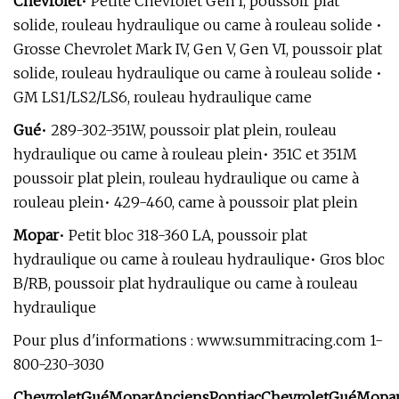
Chevrolet
• Petite Chevrolet Gen I, poussoir plat
solide, rouleau hydraulique ou came à rouleau solide •
Grosse Chevrolet Mark IV, Gen V, Gen VI, poussoir plat
solide, rouleau hydraulique ou came à rouleau solide •
GM LS1/LS2/LS6, rouleau hydraulique came
Gué
• 289-302-351W, poussoir plat plein, rouleau
hydraulique ou came à rouleau plein• 351C et 351M
poussoir plat plein, rouleau hydraulique ou came à
rouleau plein• 429-460, came à poussoir plat plein
Mopar
• Petit bloc 318-360 LA, poussoir plat
hydraulique ou came à rouleau hydraulique• Gros bloc
B/RB, poussoir plat hydraulique ou came à rouleau
hydraulique
Pour plus d'informations : www.summitracing.com 1-
800-230-3030
Chevrolet
Gué
Mopar
Anciens
Pontiac
Chevrolet
Gué
Mopa